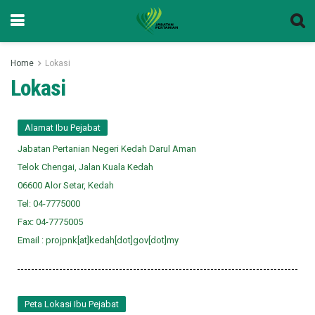
Home
Lokasi
Lokasi
Alamat Ibu Pejabat
Jabatan Pertanian Negeri Kedah Darul Aman
Telok Chengai, Jalan Kuala Kedah
06600 Alor Setar, Kedah
Tel: 04-7775000
Fax: 04-7775005
Email : projpnk[at]kedah[dot]gov[dot]my
Peta Lokasi Ibu Pejabat