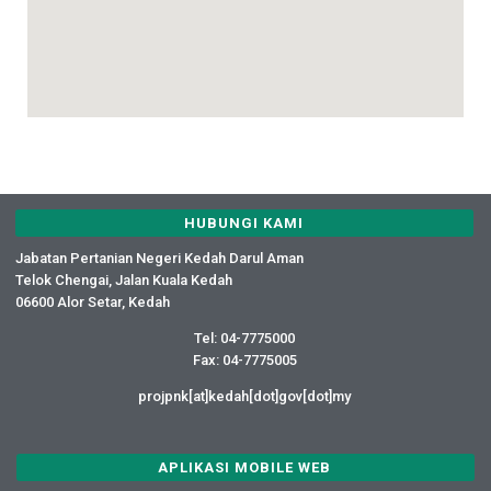
HUBUNGI KAMI
Jabatan Pertanian Negeri Kedah Darul Aman
Telok Chengai, Jalan Kuala Kedah
06600 Alor Setar, Kedah
Tel: 04-7775000
Fax: 04-7775005
projpnk[at]kedah[dot]gov[dot]my
APLIKASI MOBILE WEB