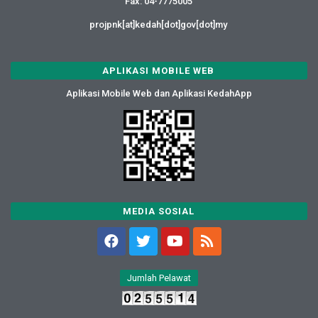
Fax: 04-7775005
projpnk[at]kedah[dot]gov[dot]my
APLIKASI MOBILE WEB
Aplikasi Mobile Web dan Aplikasi KedahApp
MEDIA SOSIAL
Jumlah Pelawat