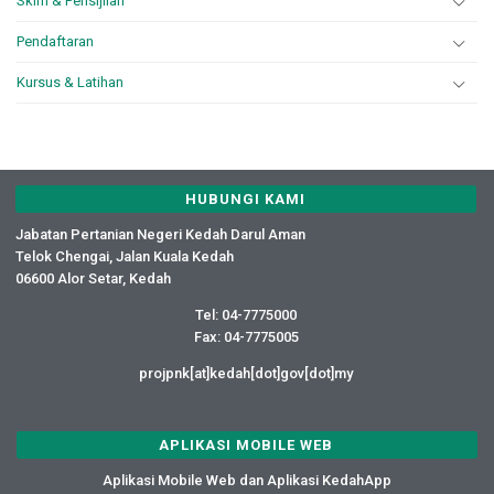
Skim & Pensijilan
Pendaftaran
Kursus & Latihan
HUBUNGI KAMI
Jabatan Pertanian Negeri Kedah Darul Aman
Telok Chengai, Jalan Kuala Kedah
06600 Alor Setar, Kedah
Tel: 04-7775000
Fax: 04-7775005
projpnk[at]kedah[dot]gov[dot]my
APLIKASI MOBILE WEB
Aplikasi Mobile Web dan Aplikasi KedahApp